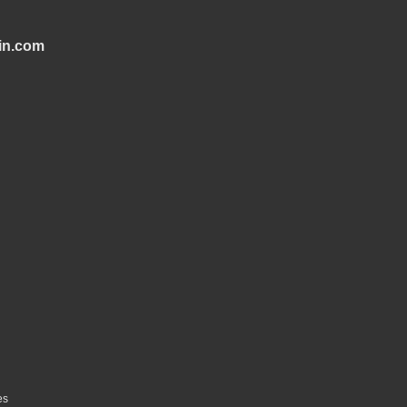
in.com
es