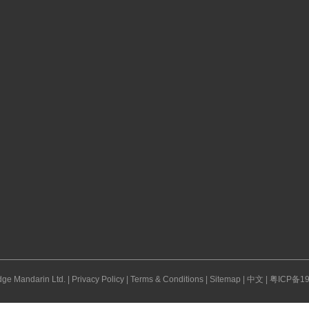
ge Mandarin Ltd. |
Privacy Policy
|
Terms & Conditions
|
Sitemap
|
中文
|
粤ICP备19