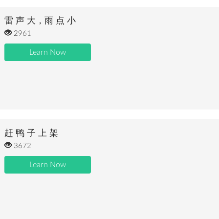
雷 声 大，雨 点 小
2961
Learn Now
赶 鸭 子 上 架
3672
Learn Now