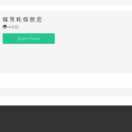
猫 哭 耗 假 慈 悲
4400
Learn Now