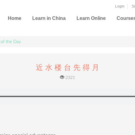
Login
S
Home
Learn in China
Learn Online
Course
 of the Day
近 水 楼 台 先 得 月
2321