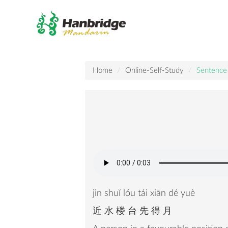
Home
Online-Self-Study
Sentence
jìn shuǐ lóu tái xiān dé yuè
近 水 楼 台 先 得 月