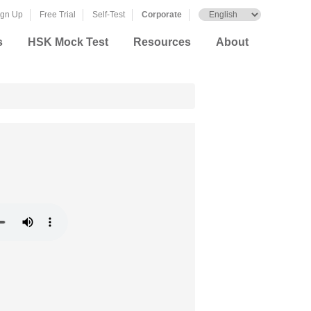
ign Up
Free Trial
Self-Test
Corporate
s
HSK Mock Test
Resources
About