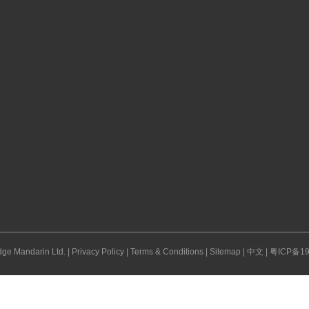
ge Mandarin Ltd. |
Privacy Policy
|
Terms & Conditions
|
Sitemap
|
中文
|
粤ICP备19