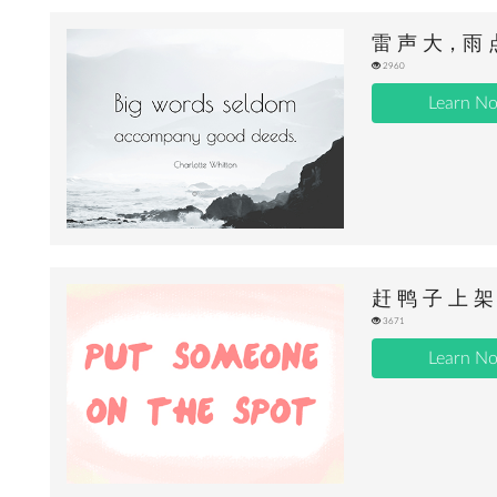
雷 声 大，雨 
2960
Learn N
赶 鸭 子 上 架
3671
Learn N