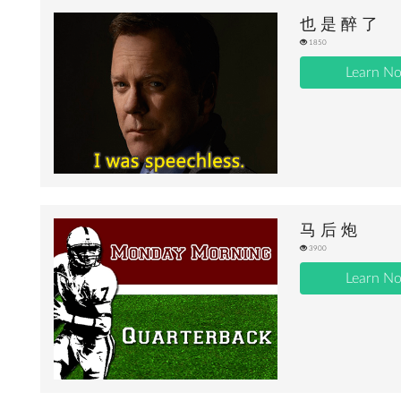
也 是 醉 了
1850
Learn N
马 后 炮
3900
Learn N