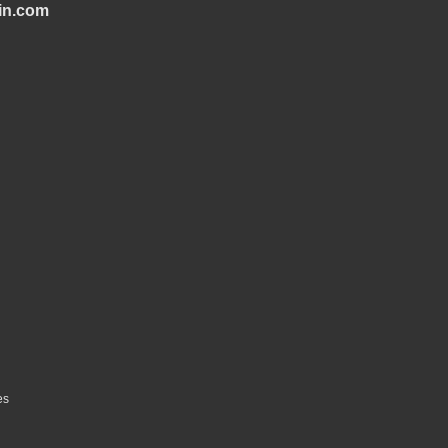
in.com
es