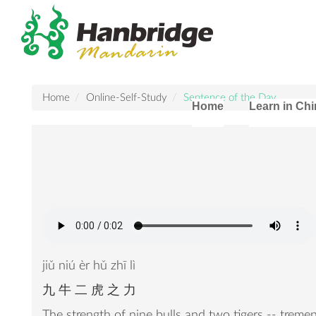
Home
Online-Self-Study
Sentence of the Day
Home
Learn in Ch
jiǔ niú èr hǔ zhī lì
九 牛 二 虎 之 力
The strength of nine bulls and two tigers -- treme