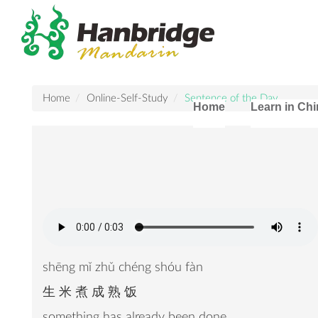
Home
Online-Self-Study
Sentence of the Day
Home
Learn in Ch
shēng mǐ zhǔ chéng shóu fàn
生 米 煮 成 熟 饭
something has already been done