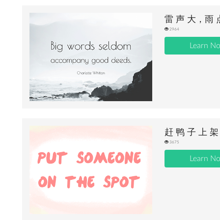
雷 声 大，雨 
2964
Learn N
赶 鸭 子 上 架
3675
Learn N