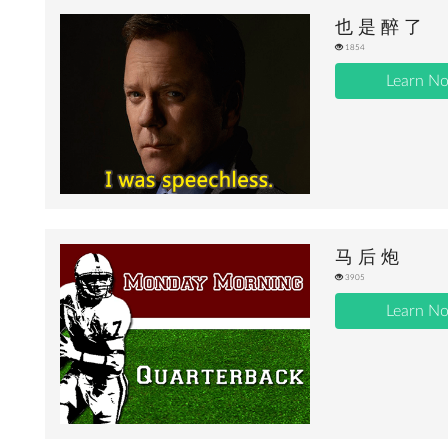
也 是 醉 了
1854
Learn N
马 后 炮
3905
Learn N