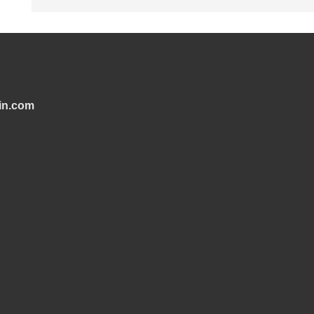
in.com