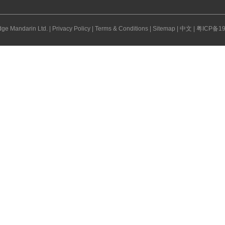
ge Mandarin Ltd. |
Privacy Policy
|
Terms & Conditions
|
Sitemap
|
中文
|
粤ICP备19