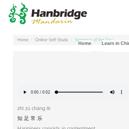
Home
Online-Self-Study
Sentence of the Day
Home
Learn in Ch
zhī zú chánɡ lè
知 足 常 乐
Happiness consists in contentment.