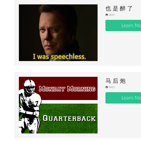
也 是 醉 了
1857
Learn N
马 后 炮
3907
Learn N