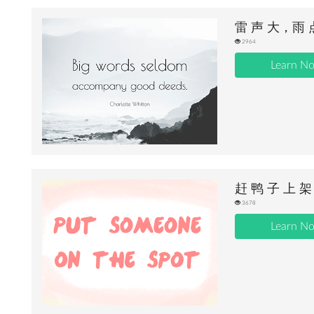
雷 声 大，雨 
2964
Learn N
赶 鸭 子 上 架
3678
Learn N