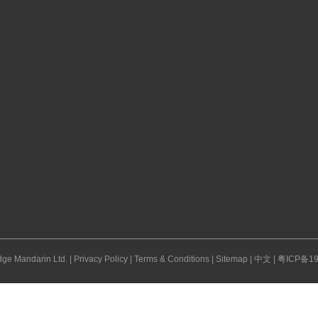
ge Mandarin Ltd. |
Privacy Policy
|
Terms & Conditions
|
Sitemap
|
中文
|
粤ICP备19