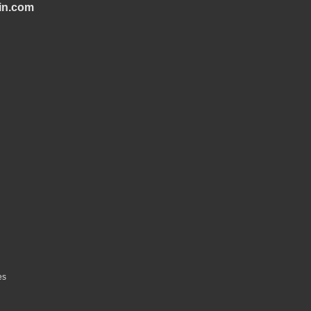
in.com
es