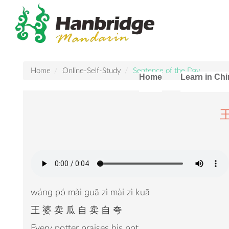
Home
Online-Self-Study
Sentence of the Day
Home
Learn in Ch
王
wánɡ pó mài ɡuā zì mài zì kuā
王 婆 卖 瓜 自 卖 自 夸
Every potter praises his pot.